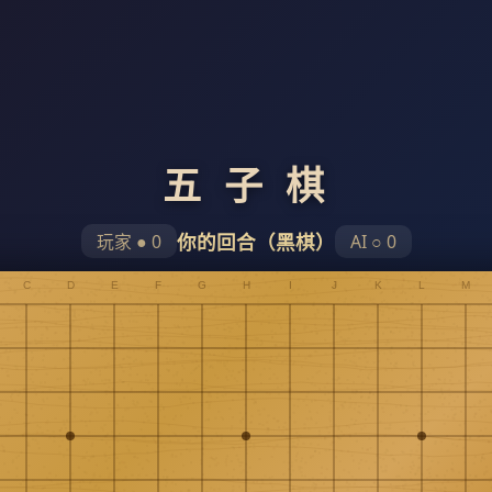
五 子 棋
你的回合（黑棋）
AI ○
0
玩家 ●
0